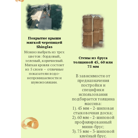
Покрытие крыши
мягкой черепицей
Shinglas
Можно выбрать из трех
цветов: бордовый,
Стены из бруса
зеленый, коричневый.
толщиной 45, 60 или
Мягкая кровля состоит
75 мм
из 5 слоев – отличные
показатели водо-
В зависимости от
непроницаемости и
предназначения
шумоизоляции.
постройки и
специфики
использования
подбирается толщина
массива:
1). 45 мм – 2-шиповая
стыковочная доска;
2). 60 мм – 2-шиповой
профилированный
мини-брус;
3). 75 мм – 3-шиповой
клеёный брус.