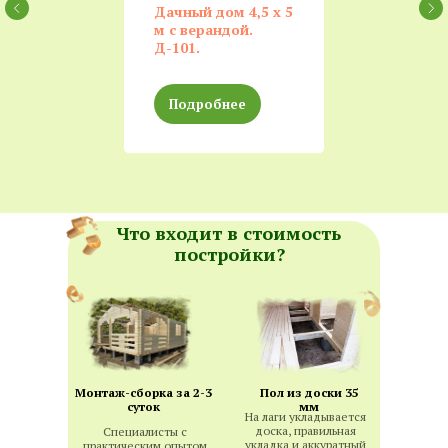
Дачный дом 4,5 x 5
м с верандой.
Д-101.
Подробнее
Что входит в стоимость
постройки?
Монтаж-сборка за 2-3
Пол из доски 35
суток
мм
На лаги укладывается
доска, правильная
Специалисты с
укладка и аккуратный
практическим опытом