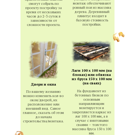
монтаж обеспечивают
смогут собрать по
ровный пол из массива
проекту постройку за
дерева. Деревянный
время от нескольких
плинтус входит в
часов до 2-3 суток в
базовую стоимость
зависимости от
постройки.
сложности проекта.
Лаги 100 х 100 мм (на
блоках) или обвязка
из бруса 150 х 100 мм
(на сваях)
Двери и окна
На фундамент из
По вашему желанию
бетонных блоков по
можно изменить кол-во
основным
окон/дверей, их
направляющим
расположение или
монтируется и
внешний вид. Самое
закрепляется каркас из
главное, сказать об этом
лаг 100 х 100 мм, а в
до начала
случае с винтовыми
строительства/монтажа.
сваями – толстого
массива бруса 150 х 100
мм.