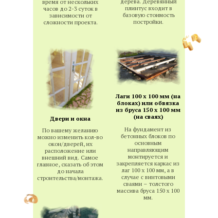
дерева. Деревянный
время от нескольких
плинтус входит в
часов до 2-3 суток в
базовую стоимость
зависимости от
постройки.
сложности проекта.
Лаги 100 х 100 мм (на
блоках) или обвязка
из бруса 150 х 100 мм
(на сваях)
Двери и окна
На фундамент из
По вашему желанию
бетонных блоков по
можно изменить кол-во
основным
окон/дверей, их
направляющим
расположение или
монтируется и
внешний вид. Самое
закрепляется каркас из
главное, сказать об этом
лаг 100 х 100 мм, а в
до начала
случае с винтовыми
строительства/монтажа.
сваями – толстого
массива бруса 150 х 100
мм.