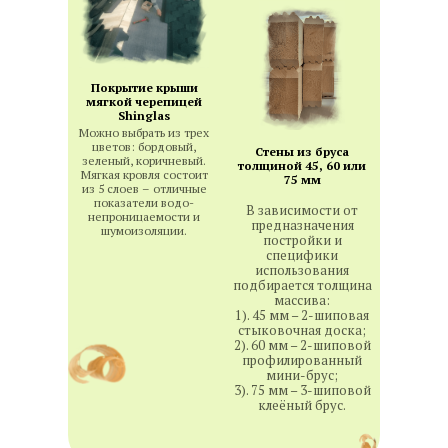
Покрытие крыши
мягкой черепицей
Shinglas
Можно выбрать из трех
цветов: бордовый,
Стены из бруса
зеленый, коричневый.
толщиной 45, 60 или
Мягкая кровля состоит
75 мм
из 5 слоев – отличные
показатели водо-
В зависимости от
непроницаемости и
предназначения
шумоизоляции.
постройки и
специфики
использования
подбирается толщина
массива:
1). 45 мм – 2-шиповая
стыковочная доска;
2). 60 мм – 2-шиповой
профилированный
мини-брус;
3). 75 мм – 3-шиповой
клеёный брус.